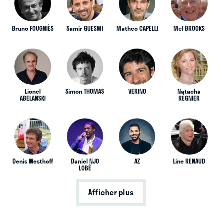
Bruno FOUGNIÈS
Samir GUESMI
Matheo CAPELLI
Mel BROOKS
Lionel
Simon THOMAS
VERINO
Natacha
ABELANSKI
RÉGNIER
Denis Westhoff
Daniel NJO
AZ
Line RENAUD
LOBÉ
Afficher plus