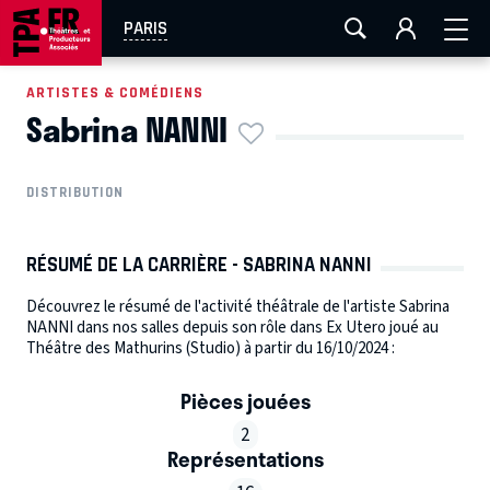
AIX-MARSEILLE
AURAY
CAEN
LA ROCHELLE
PARIS
ROUEN
TOULOUSE
FESTIVAL OFF AVIGNON
ARTISTES & COMÉDIENS
Sabrina NANNI
EN TOURNÉE
DISTRIBUTION
RÉSUMÉ DE LA CARRIÈRE - SABRINA NANNI
Découvrez le résumé de l'activité théâtrale de l'artiste Sabrina
NANNI dans nos salles depuis son rôle dans Ex Utero joué au
Théâtre des Mathurins (Studio) à partir du 16/10/2024 :
Pièces jouées
2
Représentations