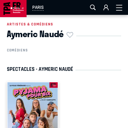
AIX-MARSEILLE
AURAY
CAEN
LA ROCHELLE
PARIS
ROUEN
TOULOUSE
FESTIVAL OFF AVIGNON
ARTISTES & COMÉDIENS
Aymeric Naudé
EN TOURNÉE
COMÉDIENS
SPECTACLES - AYMERIC NAUDÉ