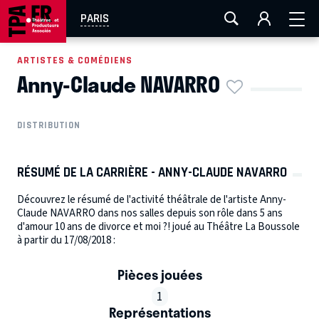
AIX-MARSEILLE
AURAY
CAEN
LA ROCHELLE
PARIS
ROUEN
TOULOUSE
FESTIVAL OFF AVIGNON
ARTISTES & COMÉDIENS
Anny-Claude NAVARRO
EN TOURNÉE
DISTRIBUTION
RÉSUMÉ DE LA CARRIÈRE - ANNY-CLAUDE NAVARRO
Découvrez le résumé de l'activité théâtrale de l'artiste Anny-
Claude NAVARRO dans nos salles depuis son rôle dans 5 ans
d'amour 10 ans de divorce et moi ?! joué au Théâtre La Boussole
à partir du 17/08/2018 :
Pièces jouées
1
Représentations