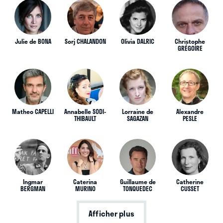
Julie de BONA
Sorj CHALANDON
Olivia DALRIC
Christophe
GRÉGOIRE
Matheo CAPELLI
Annabelle SODI-
Lorraine de
Alexandre
THIBAULT
SAGAZAN
PESLE
Ingmar
Caterina
Guillaume de
Catherine
BERGMAN
MURINO
TONQUEDEC
CUSSET
Afficher plus