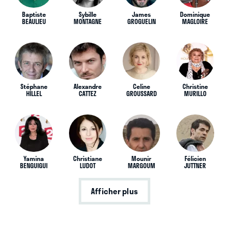
Baptiste
Sybille
James
Dominique
BEAULIEU
MONTAGNE
GROGUELIN
MAGLOIRE
Stéphane
Alexandre
Celine
Christine
HILLEL
CATTEZ
GROUSSARD
MURILLO
Yamina
Christiane
Mounir
Félicien
BENGUIGUI
LUDOT
MARGOUM
JUTTNER
Afficher plus