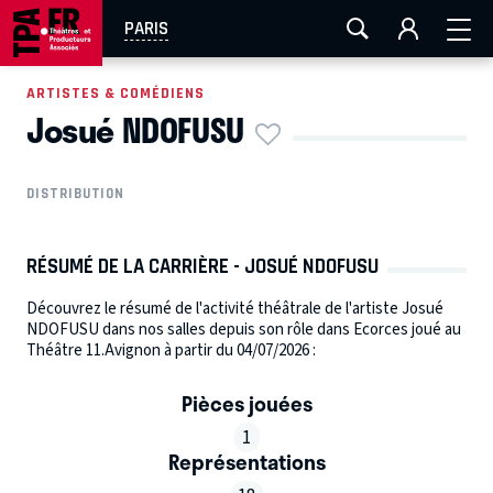
AIX-MARSEILLE
AURAY
CAEN
LA ROCHELLE
PARIS
ROUEN
TOULOUSE
FESTIVAL OFF AVIGNON
ARTISTES & COMÉDIENS
Josué NDOFUSU
EN TOURNÉE
DISTRIBUTION
RÉSUMÉ DE LA CARRIÈRE - JOSUÉ NDOFUSU
Découvrez le résumé de l'activité théâtrale de l'artiste Josué
NDOFUSU dans nos salles depuis son rôle dans Ecorces joué au
Théâtre 11.Avignon à partir du 04/07/2026 :
Pièces jouées
1
Représentations