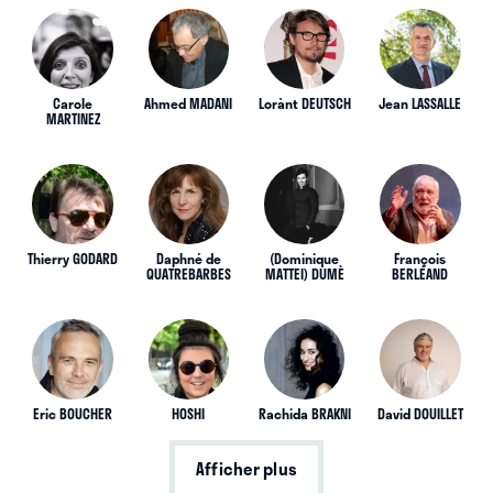
Carole
Ahmed MADANI
Lorànt DEUTSCH
Jean LASSALLE
MARTINEZ
Thierry GODARD
Daphné de
(Dominique
François
QUATREBARBES
MATTEI) DUMÈ
BERLÉAND
Eric BOUCHER
HOSHI
Rachida BRAKNI
David DOUILLET
Afficher plus