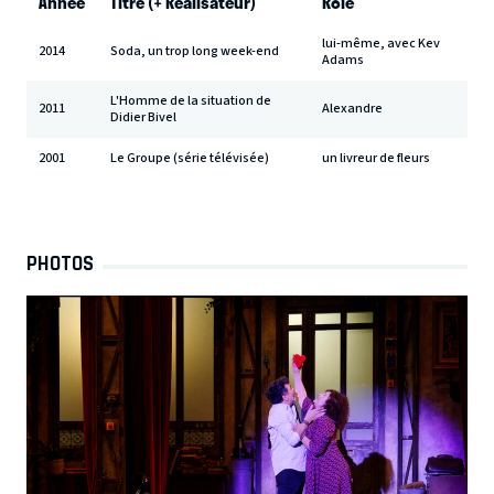
Année
Titre (+ Réalisateur)
Rôle
lui-même, avec Kev
2014
Soda, un trop long week-end
Adams
L'Homme de la situation de
2011
Alexandre
Didier Bivel
2001
Le Groupe (série télévisée)
un livreur de fleurs
PHOTOS