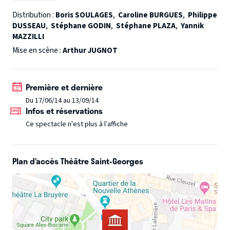
sonne. Yan ouvre, certain que c’est Florence. Mais il se
Distribution :
Boris SOULAGES
,
Caroline BURGUES
,
Philippe
DUSSEAU
,
Stéphane GODIN
,
Stéphane PLAZA
,
Yannik
retrouve nez à nez avec Eva, coincée, sur le palier, en
MAZZILLI
petite tenue ! C’est alors que Boris, très jaloux, débarque…
Mise en scène :
Arthur JUGNOT
suivi de près par Florence, puis par son mari! 9 comédiens
dans une mise en scène acrobatique signée Arthur Jugnot.
Le tourbillon ne fait que commencer… !
Première et dernière
Du 17/06/14 au 13/09/14
Infos et réservations
Ce spectacle n'est plus à l’affiche
Plan d’accès Théâtre Saint-Georges