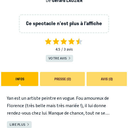
De
Gérard LAUZIER
Ce spectacle n'est plus à l’affiche
4.5
3
avis
VOTRE AVIS
INFOS
PRESSE (0)
AVIS (0)
Yan est un artiste peintre en vogue. Fou amoureux de
Florence (très belle mais très mariée !), il lui donne
rendez-vous chez lui. Manque de chance, tout ne se
déroulera pas comme prévu !! Ses voisins, Boris et Eva,
LIRE PLUS
FERMER
sont très envahissants : ils s’aiment et se déchirent! Ça