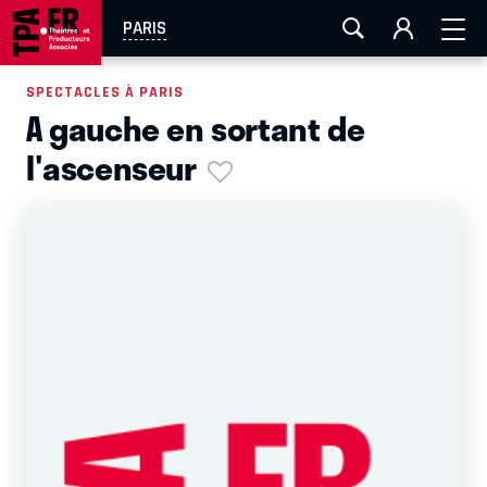
AIX-MARSEILLE
AURAY
CAEN
LA ROCHELLE
PARIS
ROUEN
TOULOUSE
FESTIVAL OFF AVIGNON
SPECTACLES À PARIS
A gauche en sortant de
EN TOURNÉE
l'ascenseur