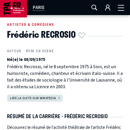
AIX-MARSEILLE
AURAY
CAEN
LA ROCHELLE
PARIS
ROUEN
TOULOUSE
FESTIVAL OFF AVIGNON
ARTISTES & COMÉDIENS
Frédéric RECROSIO
EN TOURNÉE
AUTEUR
MISE EN SCÈNE
Né(e) le 08/09/1975
Frédéric Recrosio, né le 8 septembre 1975 à Sion, est un
humoriste, comédien, chanteur et écrivain italo-suisse. Il a
fait des études de sociologie à l'Université de Lausanne, où
il a obtenu sa Licence en 2003.
LIRE LA SUITE SUR WIKIPEDIA
RÉSUMÉ DE LA CARRIÈRE - FRÉDÉRIC RECROSIO
Découvrez le résumé de l'activité théâtrale de l'artiste Frédéric