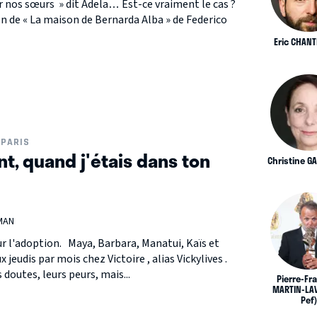
 nos sœurs » dit Adela… Est-ce vraiment le cas ?
n de « La maison de Bernarda Alba » de Federico
Eric CHAN
PARIS
t, quand j'étais dans ton
Christine G
MAN
r l'adoption. Maya, Barbara, Manatui, Kaïs et
 jeudis par mois chez Victoire , alias Vickylives .
s doutes, leurs peurs, mais...
Pierre-Fr
MARTIN-LAV
Pef)