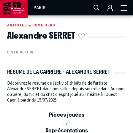
AIX-MARSEILLE
AURAY
CAEN
LA ROCHELLE
PARIS
ROUEN
TOULOUSE
FESTIVAL OFF AVIGNON
ARTISTES & COMÉDIENS
Alexandre SERRET
EN TOURNÉE
DISTRIBUTION
RÉSUMÉ DE LA CARRIÈRE - ALEXANDRE SERRET
Découvrez le résumé de l'activité théâtrale de l'artiste
Alexandre SERRET dans nos salles depuis son rôle dans Au nom
du père, du flic et du chat d'esprit joué au Théâtre à l’Ouest
Caen à partir du 15/07/2025 :
Pièces jouées
2
Représentations