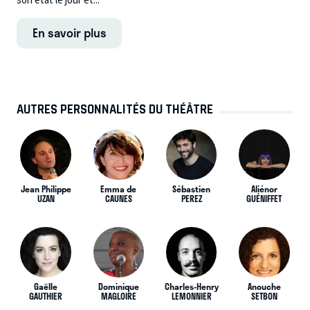
son état le jour et...
En savoir plus
AUTRES PERSONNALITÉS DU THÉÂTRE
Jean Philippe
Emma de
Sébastien
Aliénor
UZAN
CAUNES
PEREZ
GUÉNIFFET
Gaëlle
Dominique
Charles-Henry
Anouche
GAUTHIER
MAGLOIRE
LEMONNIER
SETBON