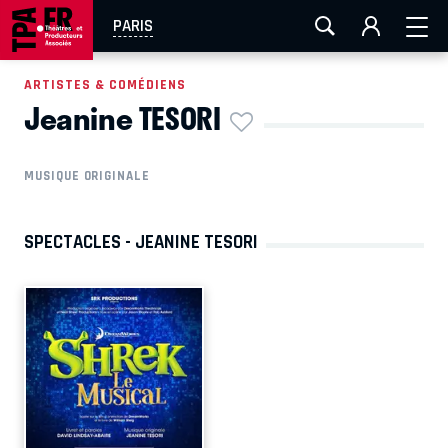
AIX-MARSEILLE
AURAY
CAEN
LA ROCHELLE
PARIS
ROUEN
TOULOUSE
FESTIVAL OFF AVIGNON
ARTISTES & COMÉDIENS
Jeanine TESORI
EN TOURNÉE
MUSIQUE ORIGINALE
SPECTACLES - JEANINE TESORI