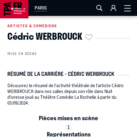
AIX-MARSEILLE
AURAY
CAEN
LA ROCHELLE
PARIS
ROUEN
TOULOUSE
FESTIVAL OFF AVIGNON
ARTISTES & COMÉDIENS
Cédric WERBROUCK
EN TOURNÉE
MISE EN SCÈNE
RÉSUMÉ DE LA CARRIÈRE - CÉDRIC WERBROUCK
Découvrez le résumé de l'activité théâtrale de l'artiste Cédric
WERBROUCK dans nos salles depuis son rôle dans Nuit
d'ivresse joué au Théâtre Comédie La Rochelle à partir du
03/09/2024 :
Pièces mises en scène
1
Représentations