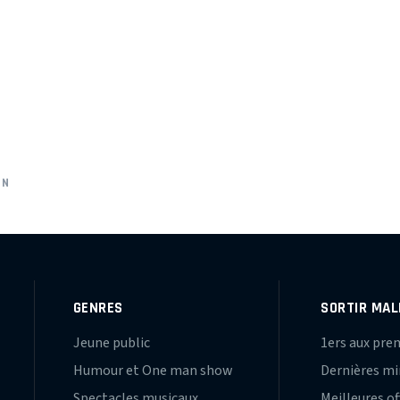
IN
GENRES
SORTIR MAL
Jeune public
1ers aux pre
Humour et One man show
Dernières m
Spectacles musicaux
Meilleures of