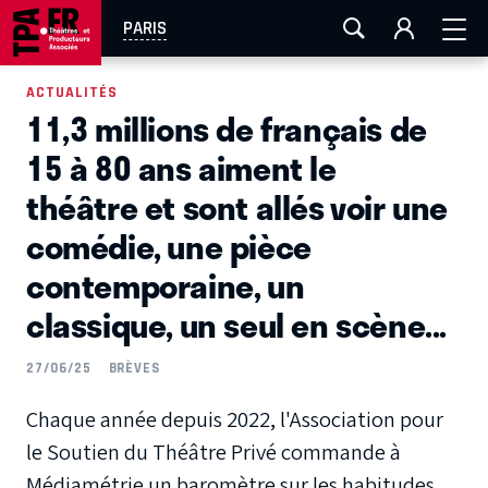
AIX-MARSEILLE
AURAY
CAEN
LA ROCHELLE
PARIS
ROUEN
TOULOUSE
FESTIVAL OFF AVIGNON
ACTUALITÉS
11,3 millions de français de
EN TOURNÉE
15 à 80 ans aiment le
théâtre et sont allés voir une
comédie, une pièce
contemporaine, un
classique, un seul en scène...
27/06/25
BRÈVES
Chaque année depuis 2022, l'Association pour
le Soutien du Théâtre Privé commande à
Médiamétrie un baromètre sur les habitudes