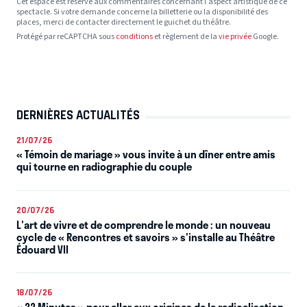
Cet espace est réservé aux commentaires concernant l’aspect artistique de ce
spectacle. Si votre demande concerne la billetterie ou la disponibilité des
places, merci de contacter directement le guichet du théâtre.
Protégé par reCAPTCHA sous
conditions
et règlement de la
vie privée
Google.
DERNIÈRES ACTUALITÉS
21/07/26
« Témoin de mariage » vous invite à un dîner entre amis
qui tourne en radiographie du couple
20/07/26
L'art de vivre et de comprendre le monde : un nouveau
cycle de « Rencontres et savoirs » s'installe au Théâtre
Édouard VII
18/07/26
« 22 Minutes » pour aller aux origines de la radicalisation