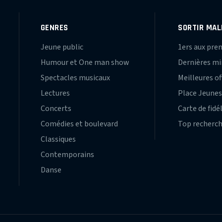
GENRES
SORTIR MAL
Jeune public
1ers aux pre
Humour et One man show
Dernières m
Spectacles musicaux
Meilleures of
Lectures
Place Jeune
Concerts
Carte de fidé
Comédies et boulevard
Top recherc
Classiques
Contemporains
Danse