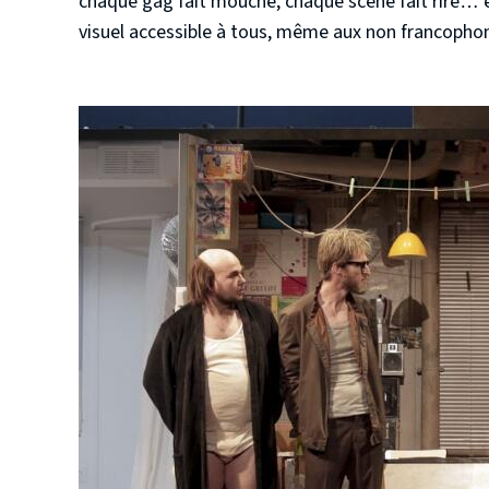
chaque gag fait mouche, chaque scène fait rire… et
visuel accessible à tous, même aux non francopho