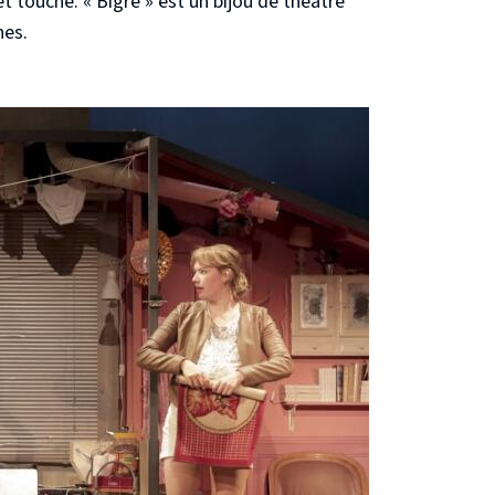
 touche. « Bigre » est un bijou de théâtre
nes.