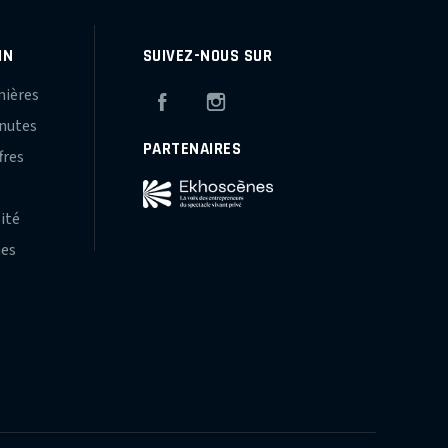
IN
SUIVEZ-NOUS SUR
mières
Facebook
Instagram
inutes
PARTENAIRES
fres
s
lité
hes