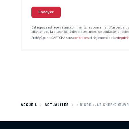
Envoyer
Cet espace est réservé aux commentaires concernant l’aspect artis
billetterie ou la disponibilité des places, merci de contacter direct
Protégé par reCAPTCHA sous
conditions
et règlement de la
vie privé
ACCUEIL
ACTUALITÉS
« BIGRE », LE CHEF-D'ŒUV