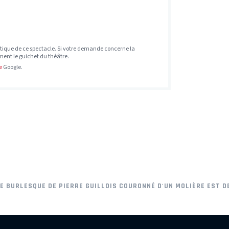
tique de ce spectacle. Si votre demande concerne la
ement le guichet du théâtre.
e
Google.
RE BURLESQUE DE PIERRE GUILLOIS COURONNÉ D'UN MOLIÈRE EST 