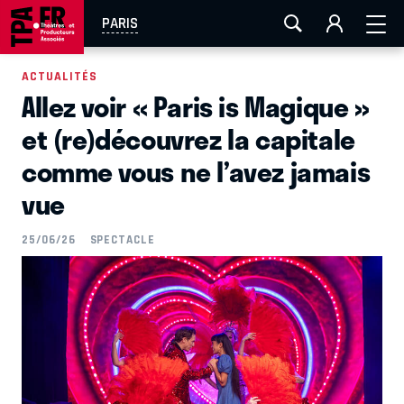
AIX-MARSEILLE
AURAY
CAEN
LA ROCHELLE
PARIS
ROUEN
TOULOUSE
FESTIVAL OFF AVIGNON
ACTUALITÉS
Allez voir « Paris is Magique »
EN TOURNÉE
et (re)découvrez la capitale
comme vous ne l’avez jamais
vue
25/06/26
SPECTACLE