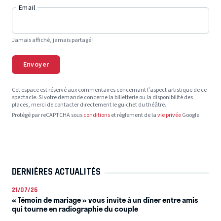
Email
Jamais affiché, jamais partagé !
Envoyer
Cet espace est réservé aux commentaires concernant l’aspect artistique de ce
spectacle. Si votre demande concerne la billetterie ou la disponibilité des
places, merci de contacter directement le guichet du théâtre.
Protégé par reCAPTCHA sous
conditions
et règlement de la
vie privée
Google.
DERNIÈRES ACTUALITÉS
21/07/26
« Témoin de mariage » vous invite à un dîner entre amis
qui tourne en radiographie du couple