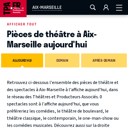
AIX-MARSEILLE
AURAY
CAEN
LA ROCHELLE
AIX-MARSEILLE
ROUEN
TOULOUSE
FESTIVAL OFF AVIGNON
AFFICHER TOUT
Pièces de théâtre à Aix-
EN TOURNÉE
Marseille aujourd'hui
AUJOURD'HUI
DEMAIN
APRÈS-DEMAIN
Retrouvez ci-dessous l'ensemble des pièces de théâtre et
des spectacles à Aix-Marseille à l'affiche aujourd'hui, dans
le réseau des Théâtres et Producteurs Associés. 0
spectacles sont à l'affiche aujourd'hui, que vous
préféreriez les comédies, le théâtre de boulevard, le
théâtre classique, le contemporain, le one-man-show ou
les comédies musicales. Découvrez aussi sur la droite