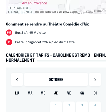
Données cartographiques ©2022 Google
Comment se rendre au Théâtre Comédie d'Aix
Bus 5 : Arrêt Violette
Pasteur, Signoret 2MN a pied du theatre
CALENDRIER ET TARIFS - CAROLINE ESTREMO – ENFIN,
NORMALEMENT
OCTOBRE
LU
MA
ME
JE
VE
SA
DI
1
2
3
4