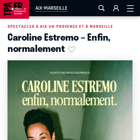
AIX-MARSEILLE
AURAY
CAEN
LA ROCHELLE
AIX-MARSEILLE
ROUEN
TOULOUSE
FESTIVAL OFF AVIGNON
SPECTACLES À AIX-EN-PROVENCE ET À MARSEILLE
Caroline Estremo – Enfin,
EN TOURNÉE
normalement