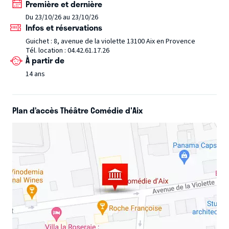
Première et dernière
montée.
Apparemment, ça fait partie du jeu.
Au fait,
Du 23/10/26 au 23/10/26
normalement, un pitch c’est censé donner envie aux gens
Infos et réservations
de venir voir le spectacle…
Enfin, Normalement.
Du coup,
Guichet : 8, avenue de la violette 13100 Aix en Provence
vous venez ?
Déconseillé aux -14 ans.
Tél. location : 04.42.61.17.26
À partir de
14 ans
Plan d’accès Théâtre Comédie d'Aix