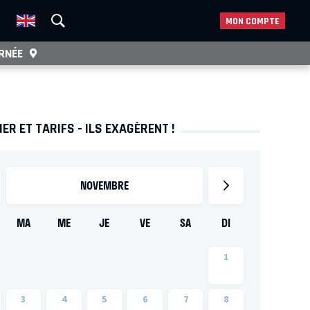
MON COMPTE
RNÉE
ER ET TARIFS - ILS EXAGÈRENT !
NOVEMBRE
MA
ME
JE
VE
SA
DI
1
3
4
5
6
7
8