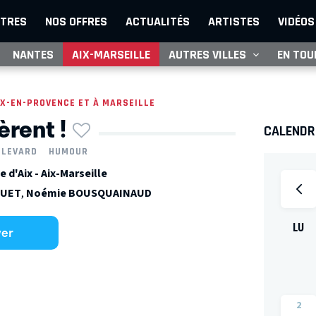
TRES
NOS OFFRES
ACTUALITÉS
ARTISTES
VIDÉOS
NANTES
AIX-MARSEILLE
AUTRES VILLES
EN TOU
IX-EN-PROVENCE ET À MARSEILLE
èrent !
CALENDRI
ULEVARD
HUMOUR
d'Aix - Aix-Marseille
QUET
,
Noémie BOUSQUAINAUD
LU
ver
2