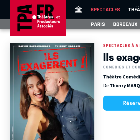
SPECTACLES
THÉÂ
PARIS
BORDEAUX
SPECTACLES À A
Ils exag
COMÉDIES ET BO
Théâtre Comédie 
De
Thierry MAR
Réser