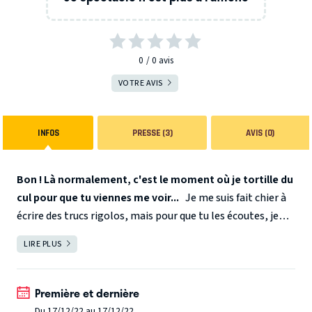
0
0
avis
VOTRE AVIS
INFOS
PRESSE (3)
AVIS (0)
Bon ! Là normalement, c'est le moment où je tortille du
cul pour que tu viennes me voir...
Je me suis fait chier à
écrire des trucs rigolos, mais pour que tu les écoutes, je
dois d'abord te montrer la "Beyoncé" qui sommeille en
LIRE PLUS
FERMER
moi !
Honnêtement ? Tu te la racontes de ouf, toi ! Si tu veux
Première et dernière
voir des gens danser pour lancer leur carrière, il y a " Danse
Du 17/12/22 au 17/12/22