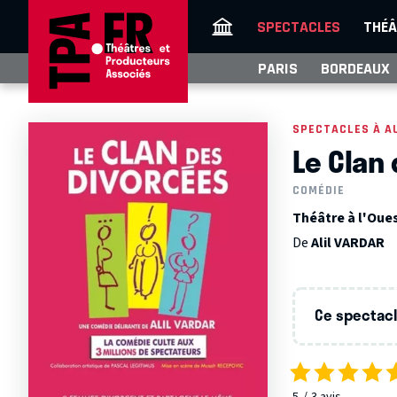
SPECTACLES
THÉÂ
PARIS
BORDEAUX
SPECTACLES À A
Le Clan
COMÉDIE
Théâtre à l'Oues
De
Alil VARDAR
Ce spectacle
5
3
avis