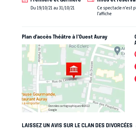
Ces trois femmes aux caractères et statuts sociaux d
Du 19/10/21 au 31/10/21
Ce spectacle n'est p
soutenant mutuellement.
l’affiche
Plan d’accès Théâtre à l'Ouest Auray
Données cartographiques ©2022
Google
LAISSEZ UN AVIS SUR LE CLAN DES DIVORCÉES