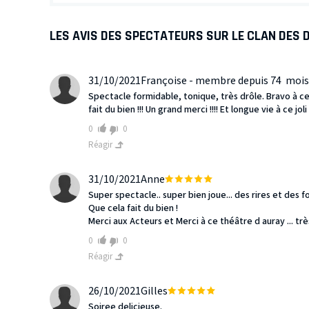
LES AVIS DES SPECTATEURS SUR LE CLAN DES 
31/10/2021
Françoise - membre depuis 74 mois
Spectacle formidable, tonique, très drôle. Bravo à ce 
fait du bien !!! Un grand merci !!!! Et longue vie à ce 
0
0
Réagir
31/10/2021
Anne
Super spectacle.. super bien joue... des rires et des fous
Que cela fait du bien !
Merci aux Acteurs et Merci à ce théâtre d auray ... trè
0
0
Réagir
26/10/2021
Gilles
Soiree delicieuse.