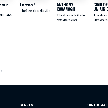
hour
Larzac !
ANTHONY
CINQ DE
KAVANAGH
UN AIR 
Théâtre de Belleville
du Café-
Théâtre de la Gaîté
Théâtre d
Montparnasse
Montparn
ES
GENRES
SORTIR MAL