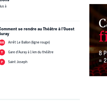
ifférents vont traverser cette épreuve en se
lus à
Comment se rendre au Théâtre à l'Ouest
Auray
Arrêt Le Ballon (ligne rouge)
Gare d’Auray à 1 km du théâtre
Saint Joseph