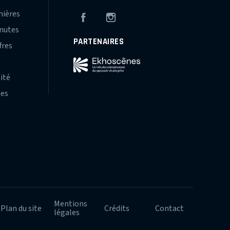
mières
Facebook
Instagram
inutes
PARTENAIRES
fres
s
lité
hes
Mentions
Plan du site
Crédits
Contact
légales