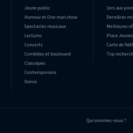
Jeune public
1ers aux pre
Humour et One man show
Dernières m
Spectacles musicaux
Meilleures of
Lectures
Place Jeune
Concerts
Carte de fidé
Comédies et boulevard
Top recherc
Classiques
Contemporains
Danse
Qui sommes-nous ?