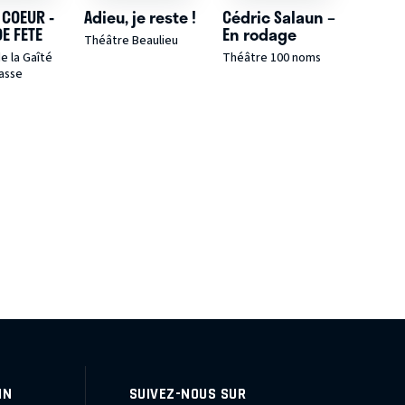
 COEUR -
Adieu, je reste !
Cédric Salaun –
DE FETE
En rodage
Théâtre Beaulieu
e la Gaîté
Théâtre 100 noms
asse
IN
SUIVEZ-NOUS SUR