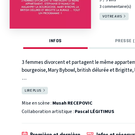
3 commentaire(s)
VOTRE AVIS
INFOS
PRESSE (
3 femmes divorcent et partagent le même apparteme
bourgeoise, Mary Bybowl, british délurée et Brigitte, l
Stéphanie d'Humily de Malanpry, une bourgeoise qui 
LIRE PLUS
FERMER
de changer de vie en partant s'installer à Paris.
Mise en scène :
Musah RECEPOVIC
Pour vivre dans son grand appartement elle cherche d
Collaboration artistique :
Pascal LÉGITIMUS
traits de deux autres femmes divorcées : Mary Bybow
quitter un homme de plus et Brigitte, la rurale qui di
Première et dernière
Infos et réserva