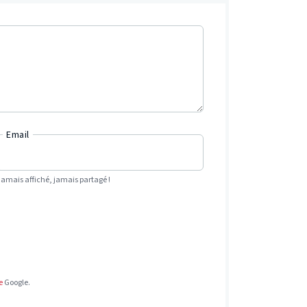
Email
Jamais affiché, jamais partagé !
e
Google.