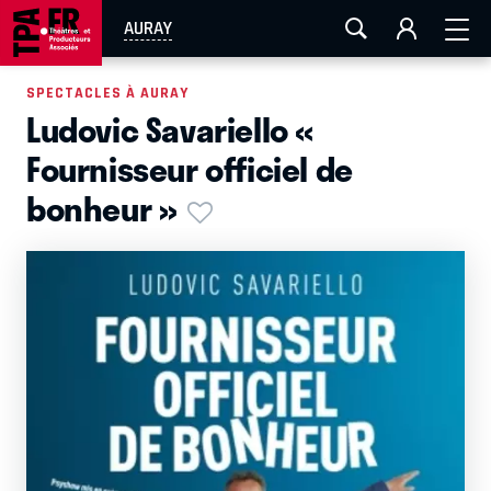
AIX-MARSEILLE
AURAY
CAEN
LA ROCHELLE
AURAY
ROUEN
TOULOUSE
FESTIVAL OFF AVIGNON
SPECTACLES À AURAY
Ludovic Savariello «
EN TOURNÉE
Fournisseur officiel de
bonheur »