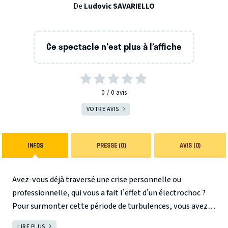
De
Ludovic SAVARIELLO
Ce spectacle n'est plus à l’affiche
0
0
avis
VOTRE AVIS
INFOS
PRESSE (0)
AVIS (0)
Avez-vous déjà traversé une crise personnelle ou
professionnelle, qui vous a fait l’effet d’un électrochoc ?
Pour surmonter cette période de turbulences, vous avez
sans doute tenté de changer quelque chose en vous ou
LIRE PLUS
FERMER