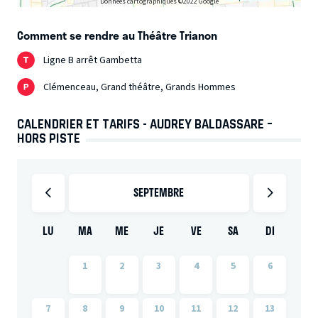
Données cartographiques ©2022 Google
Comment se rendre au Théâtre Trianon
Ligne B arrêt Gambetta
Clémenceau, Grand théâtre, Grands Hommes
CALENDRIER ET TARIFS - AUDREY BALDASSARE –
HORS PISTE
SEPTEMBRE
LU
MA
ME
JE
VE
SA
DI
1
2
3
4
5
6
7
8
9
10
11
12
13