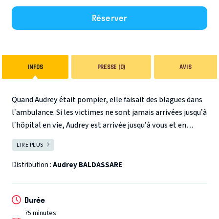
Réserver
INFOS
PRESSE (0)
AVIS
Quand Audrey était pompier, elle faisait des blagues dans
l’ambulance.
Si les victimes ne sont jamais arrivées jusqu’à
l’hôpital en vie, Audrey est arrivée jusqu’à vous et en
pleine forme. Après avoir été pompier, militaire et
LIRE PLUS
FERMER
chamois, elle descend de sa montagne telle une
Le Saviez-vous ?
humoriste non conformiste pour vous emmener faire du
Audrey a participé à :
Distribution :
Audrey BALDASSARE
hors-piste.
La saison 1 de Comedy Class sur Prime Vidéo
L’émission 60 de Kyan Khojandi & Navo sur Canal +
Durée
Génération Paname à la Cigale France TV
75 minutes
Pride Comedy Show sur Comédie+