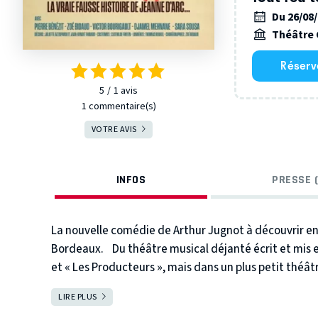
Du 26/08
Théâtre 
Réserv
5
1
avis
1 commentaire(s)
VOTRE AVIS
INFOS
PRESSE (
La nouvelle comédie de Arthur Jugnot à découvrir en 
Bordeaux.
Du théâtre musical déjanté écrit et mis 
et « Les Producteurs », mais dans un plus petit théât
être des saltos.
Tout le monde connaît l’histoire d
LIRE PLUS
FERMER
qui délivra la France des Anglais et fit couronner le ro