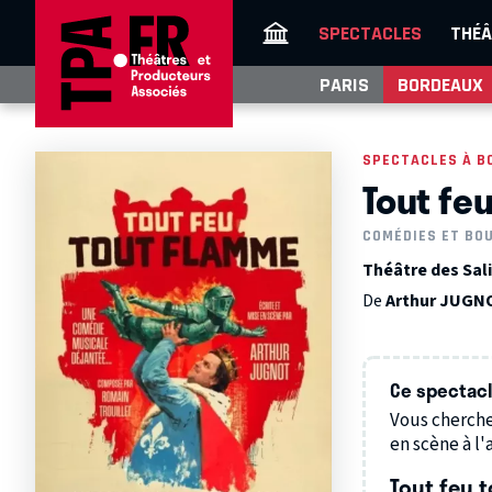
SPECTACLES
THÉÂ
PARIS
BORDEAUX
SPECTACLES À B
Tout fe
COMÉDIES ET BO
Théâtre des Sal
De
Arthur JUGN
Ce spectacle
Vous cherche
en scène à l'a
Tout feu 