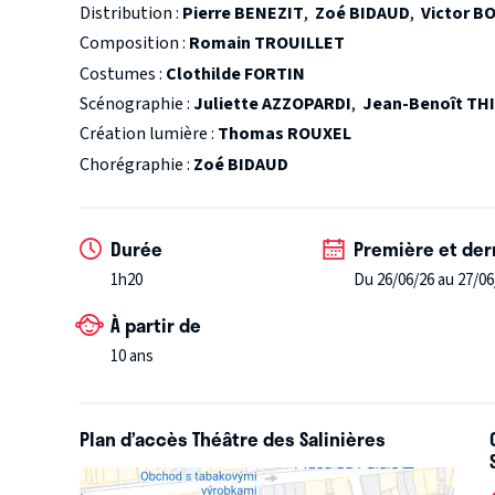
Pour l’ensemble de son œuvre, elle fut conviée à un im
Distribution :
Pierre BENEZIT
,
Zoé BIDAUD
,
Victor B
presque histoire vraie de Jeanne d’arc ?
Celle d’une 
Composition :
Romain TROUILLET
des chansons…
Costumes :
Clothilde FORTIN
Scénographie :
Juliette AZZOPARDI
,
Jean-Benoît TH
Création lumière :
Thomas ROUXEL
Chorégraphie :
Zoé BIDAUD
Durée
Première et der
1h20
Du 26/06/26 au 27/06
À partir de
10 ans
Plan d’accès Théâtre des Salinières