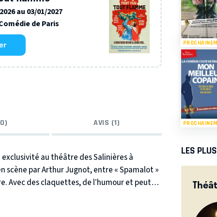
/2026 au 03/01/2027
Comédie de Paris
er
PROCHAINE
0)
AVIS (1)
PROCHAINE
LES PLU
exclusivité au théâtre des Salinières à
en scène par Arthur Jugnot, entre « Spamalot »
re. Avec des claquettes, de l’humour et peut-
Théât
e Jeanne d’arc. Une jeune bergère de Domremy
i Charles 7.