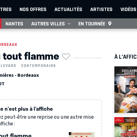
TRES
NOS OFFRES
ACTUALITÉS
ARTISTES
VIDÉOS
NANTES
AUTRES VILLES
EN TOURNÉE
ORDEAUX
u tout flamme
À L’AFFI
ULEVARD
CONTEMPORAINS
inières - Bordeaux
OT
 n'est plus à l’affiche
z peut-être une reprise ou une autre mise
ffiche :
tout flamme