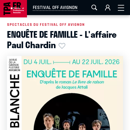
AIX-MARSEILLE
AURAY
CAEN
LA ROCHELLE
FESTIVAL OFF AVIGNON
ROUEN
TOULOUSE
FESTIVAL OFF AVIGNON
SPECTACLES DU FESTIVAL OFF AVIGNON
ENQUÊTE DE FAMILLE - L'affaire
EN TOURNÉE
Paul Chardin