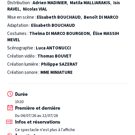
le gouvernement de Vichy.
Durant cette enquête, où
Distribution :
Adrien MADINIER
,
Matila MALLIARAKIS
,
Isis
RAVEL
,
Nicolas VIAL
viennent témoigner les fantômes de la famille, chacun se
dévoile petit à petit.
Mise en scène :
Elisabeth BOUCHAUD
Adaptation du roman
,
Benoît DI MARCO
Le livre de
raison
de Jacques Attali (Ed. Fayard)
Adaptation :
Elisabeth BOUCHAUD
Costumes :
Thelma DI MARCO BOURGEON
,
Élise MASSIH
MEVEL
Scénographie :
Luca ANTONUCCI
Création vidéo :
Thomas BOUVET
Création lumière :
Philippe SAZERAT
Création sonore :
MME MINIATURE
Durée
1h20
Première et dernière
Du 04/07/26 au 22/07/26
Infos et réservations
Ce spectacle n'est plus à l’affiche