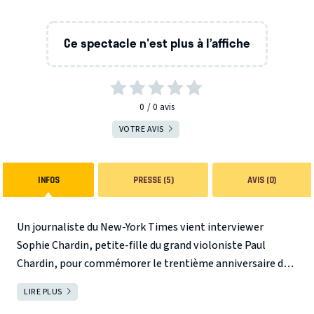
Ce spectacle n'est plus à l’affiche
0
0
avis
VOTRE AVIS
INFOS
PRESSE (5)
AVIS (0)
Un journaliste du New-York Times vient interviewer
Sophie Chardin, petite-fille du grand violoniste Paul
Chardin, pour commémorer le trentième anniversaire de
sa mort. Mais cet immense artiste est un personnage
LIRE PLUS
FERMER
trouble, qui a travaillé à « l’épuration de la musique » pour