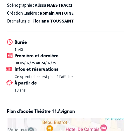
Scénographie :
Alissa MAESTRACCI
d’Olive
, la pièce sonde l’impact de son trouble sur sa
Création lumière :
Romain ANTOINE
famille et ses proches.
Dramaturgie :
Floriane TOUSSAINT
Durée
1h40
Première et dernière
Du 05/07/25 au 24/07/25
Infos et réservations
Ce spectacle n'est plus à l’affiche
À partir de
13 ans
Plan d’accès Théâtre 11.Avignon