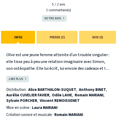
5
2
avis
2 commentaire(s)
VOTRE AVIS
INFOS
PRESSE (2)
AVIS (2)
Olive
est une jeune femme atteinte d’un trouble singulier :
elle tisse peu à peu une relation imaginaire avec Simon,
son ostéopathe. Elle lui écrit, lui envoie des cadeaux et le
suit à la trace. Tous les signes qu’il lui envoie sont perçus
LIRE PLUS
FERMER
par
Olive
comme une preuve de son amour pour elle.
Distribution :
Alice BARTHALON-SUQUET
,
Anthony BINET
,
Aurélie CUVELIER FAVIER
,
Odile LAVIE
,
Romain MARIANI
,
Comment réagir face à un amour dévorant mais irréel ?
Sylvain PORCHER
,
Vincent REMOISSENET
Avec six interprètes et un musicien,
Ma Foudre
explore la
Mise en scène :
Laura MARIANI
puissance du sentiment amoureux et les ravages d’une
Création sonore et musicale :
Romain MARIANI
psychose obsessionnelle. Outre le monde intérieur