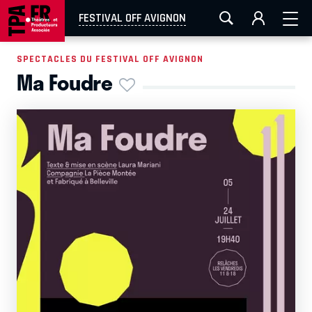
AIX-MARSEILLE
AURAY
CAEN
LA ROCHELLE
FESTIVAL OFF AVIGNON
ROUEN
TOULOUSE
FESTIVAL OFF AVIGNON
SPECTACLES DU FESTIVAL OFF AVIGNON
Ma Foudre
EN TOURNÉE