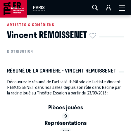
AIX-MARSEILLE
AURAY
CAEN
LA ROCHELLE
PARIS
ROUEN
TOULOUSE
FESTIVAL OFF AVIGNON
ARTISTES & COMÉDIENS
Vincent REMOISSENET
EN TOURNÉE
DISTRIBUTION
RÉSUMÉ DE LA CARRIÈRE - VINCENT REMOISSENET
Découvrez le résumé de l'activité théâtrale de l'artiste Vincent
REMOISSENET dans nos salles depuis son rôle dans Racine par
la racine joué au Théâtre Essaïon à partir du 23/09/2015 :
Pièces jouées
9
Représentations