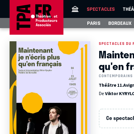
SPECTACLES
THÉÂ
PARIS
BORDEAUX
SPECTACLES DU 
Mainten
qu'en f
CONTEMPORAINS
Théâtre 11.Avign
De
Viktor KYRYL
Ce spectacle