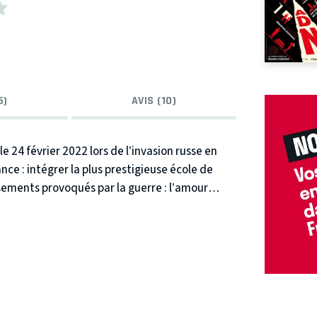
5)
AVIS (10)
le 24 février 2022 lors de l’invasion russe en
ance : intégrer la plus prestigieuse école de
ersements provoqués par la guerre : l’amour
mis d’aujourd’hui.
Le rêve d’enfance devient
oire ukrainienne.
Elle nous plonge dans un
re deux peuples et met en lumière le rapport
 les circonstances politiques et historiques
t la mort, la haine et l’amour, la trahison et la