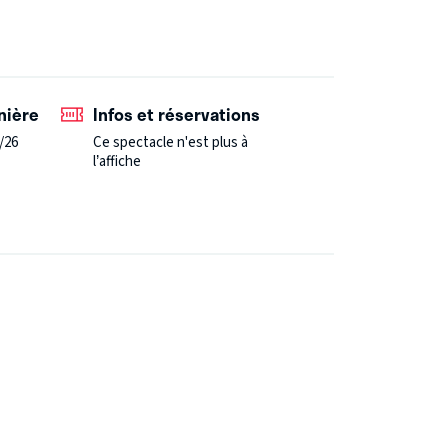
tielle : pourquoi combat-on ?
nière
Infos et réservations
/26
Ce spectacle n'est plus à
l’affiche