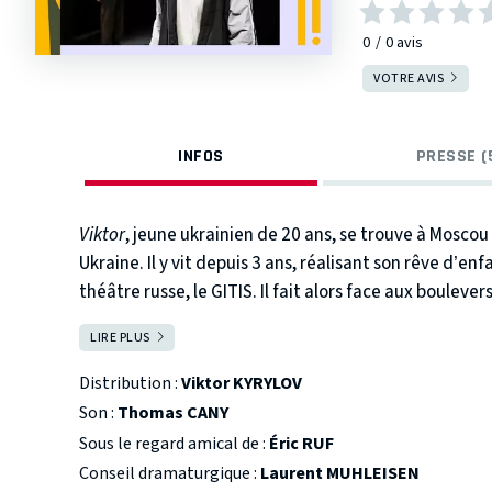
0
0
avis
VOTRE AVIS
INFOS
PRESSE (
Viktor
, jeune ukrainien de 20 ans, se trouve à Moscou 
Ukraine. Il y vit depuis 3 ans, réalisant son rêve d’enf
théâtre russe, le GITIS. Il fait alors face aux boulev
devient la haine, les amis d’hier deviennent les enne
LIRE PLUS
FERMER
une trahison à son peuple.
Distribution :
Viktor KYRYLOV
Maintenant je n’écris plus qu’en français
est une hist
Son :
Thomas CANY
conflit qui traverse des siècles de destins mêlés ent
Sous le regard amical de :
Éric RUF
qu’ils entretiennent d’aujourd’hui. Le récit intime et
Conseil dramaturgique :
Laurent MUHLEISEN
s’entrechoquent : la famille et la patrie, la jeunesse e