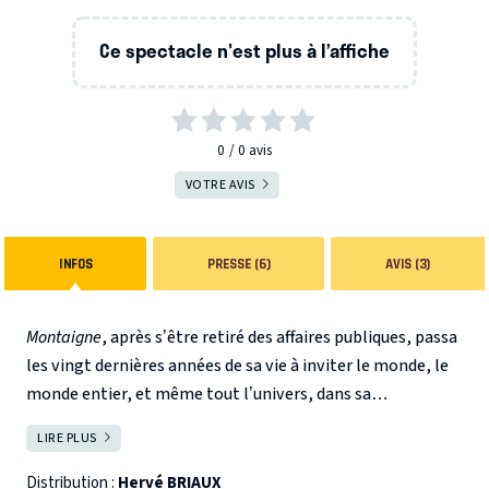
Ce spectacle n'est plus à l’affiche
0
0
avis
VOTRE AVIS
INFOS
PRESSE (6)
AVIS (3)
Montaigne
, après s’être retiré des affaires publiques, passa
les vingt dernières années de sa vie à inviter le monde, le
monde entier, et même tout l’univers, dans sa
bibliothèque, afin de se mesurer aussi justement que
LIRE PLUS
FERMER
possible à cette immensité.
Distribution :
Hervé BRIAUX