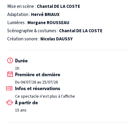
Hervé Briaux
s’en fait le vivant et fidèle interprète.
« Dans
Mise en scène :
Chantal DE LA COSTE
cette immense oeuvre-vie que sont les Essais, Hervé Briaux a
Adaptation :
Hervé BRIAUX
puisé la matière d’un portrait très personnel, forcément
Lumières :
Morgane ROUSSEAU
incomplet (Montaigne étant inépuisable) et pourtant nuancé.
Scénographie & costumes :
Chantal DE LA COSTE
En lui prêtant sa voix, l’interprète nous restitue sa présence
Création sonore :
Nicolas DAUSSY
extraordinairement vivante.
Tour à tour ironique, éloquent,
critique, bienveillant, jamais à court d’une anecdote et
Durée
toujours prêt à changer d’avis quitte à paraître se contredire
(du moins un peu), son Montaigne est le meilleur des amis, et
1h
Première et dernière
pour la vie. »
-
Daniel Loayza
(Enseignant, traducteur et
Du 04/07/26 au 25/07/26
dramaturge de théâtre)
Infos et réservations
Ce spectacle n'est plus à l’affiche
À partir de
15 ans