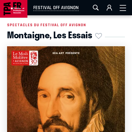
AIX-MARSEILLE
AURAY
CAEN
LA ROCHELLE
FESTIVAL OFF AVIGNON
ROUEN
TOULOUSE
FESTIVAL OFF AVIGNON
SPECTACLES DU FESTIVAL OFF AVIGNON
Montaigne, Les Essais
EN TOURNÉE