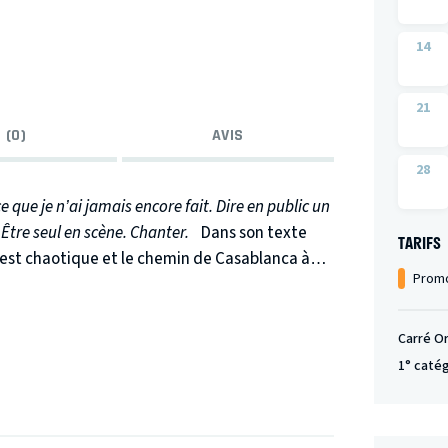
14
21
 (0)
AVIS
28
ce que je n’ai jamais encore fait. Dire en public un
 Être seul en scène. Chanter.
Dans son texte
TARIFS
 est chaotique et le chemin de Casablanca à
Promo
 quelques sorties de routes. Jean parle sans
erturbant dans l’échec que dans la réussite. Il
rivée et sa vie professionnelle. Jean raconte le
Carré O
 et l’ascèse que lui ont demandé certains rôles.
1° caté
marqué son parcours et qui constituent ces
antômes. Rien ici n’est dogmatique, Jean ne
rer ce voyage j’ai choisi un univers de bande