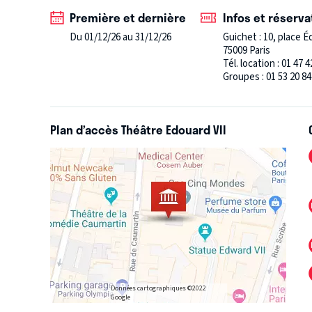
dessinée en noir et blanc puis en couleur qui servira
Première et dernière
Infos et réserva
les 8 chansons qui rythment le spectacle participeron
Du 01/12/26 au 31/12/26
Guichet : 10, place É
moment privilégié. J’essaye de créer un spectacle qu
75009 Paris
Tél. location : 01 47 4
poétique. »
Ladislas Chollat, metteur en scène.
Groupes : 01 53 20 84
Plan d’accès Théâtre Edouard VII
Données cartographiques ©2022
Google