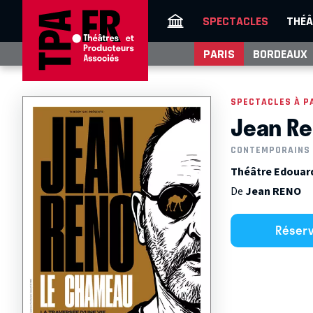
SPECTACLES
THÉÂ
PARIS
BORDEAUX
SPECTACLES À P
Jean Re
CONTEMPORAINS
Théâtre Edouard 
De
Jean RENO
Réser