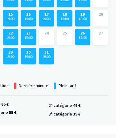
15
16
17
18
19
20
19:00
19:00
19:00
19:00
19:00
22
23
24
25
26
27
19:00
19:00
19:00
29
30
31
19:00
19:00
19:00
tion
Dernière minute
Plein tarif
r
65 €
2° catégorie
49 €
gorie
55 €
3° catégorie
39 €