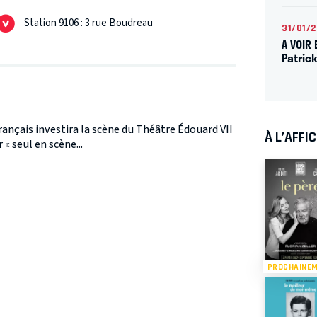
Station 9106 : 3 rue Boudreau
31/01/
A VOIR 
Patric
nçais investira la scène du Théâtre Édouard VII
À L’AFFI
« seul en scène...
PROCHAINE