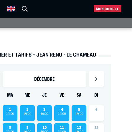
MON COMPTE
ER ET TARIFS - JEAN RENO - LE CHAMEAU
DÉCEMBRE
MA
ME
JE
VE
SA
DI
1
2
3
4
5
6
19:00
19:00
19:00
19:00
19:00
8
9
10
11
12
13
19:00
19:00
19:00
19:00
19:00