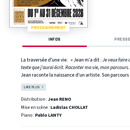
PROCHAINEMENT
INFOS
PRESSE
La traversée d'une vie.
« Jean m’a dit :
Je veux faire 
texte que j’aurai écrit. Raconter ma vie, mon parcours.
Jean raconte la naissance d’un artiste. Son parcours
Hollywood comporte plusieurs virages serrés et même
LIRE PLUS
FERMER
fard des hauts et des bas de ce métier qui est aussi p
dit sa difficulté à trouver un équilibre entre sa vie p
Distribution :
Jean RENO
sérieux avec lequel il a toujours envisagé son métier
Mise en scène :
Ladislas CHOLLAT
Il nous parle des rencontres et des phrases qui ont 
Piano :
Pablo LANTY
fondations. Il nous parle de ses origines et de ses f
détient pas la vérité il parle avec le cœur. Pour illust