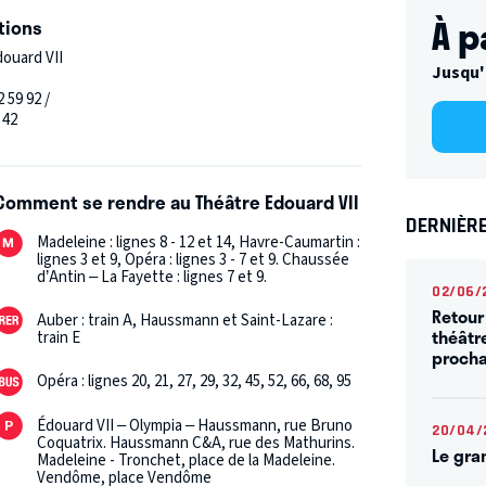
 de décor à ce récit de vie. Ces images comme
À p
tions
t je l'espère à donner de la poésie à ce
douard VII
Jusqu'
i ressemble à Jean : inclassable, humain et
2 59 92 /
 42
Comment se rendre au Théâtre Edouard VII
DERNIÈRE
Madeleine : lignes 8 - 12 et 14, Havre-Caumartin :
lignes 3 et 9, Opéra : lignes 3 - 7 et 9. Chaussée
d’Antin – La Fayette : lignes 7 et 9.
02/06/
Retour
Auber : train A, Haussmann et Saint-Lazare :
théâtr
train E
procha
Opéra : lignes 20, 21, 27, 29, 32, 45, 52, 66, 68, 95
Édouard VII – Olympia – Haussmann, rue Bruno
20/04/
Coquatrix. Haussmann C&A, rue des Mathurins.
Le gra
Madeleine - Tronchet, place de la Madeleine.
Vendôme, place Vendôme