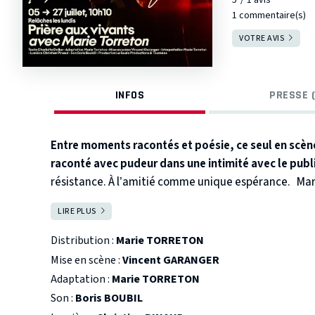
1 commentaire(s)
VOTRE AVIS
INFOS
PRESSE (
Entre moments racontés et poésie, ce seul en scène
raconté avec pudeur dans une intimité avec le publ
résistance. À l’amitié comme unique espérance.
Mar
déportation de Charlotte Delbo, résistante française
LIRE PLUS
FERMER
livre, dans un témoignage bouleversant, des moments
Comment elle et certaines de ses camarades ont-ell
Distribution :
Marie TORRETON
seul en scène adapté des écrits de Charlotte Delbo A
Mise en scène :
Vincent GARANGER
Ces femmes ont noué dans l’enfer une solidarité sans bo
Adaptation :
Marie TORRETON
de vie, des brins de lumière au cœur même de la mort.
Son :
Boris BOUBIL
bouleversante que Marie Torreton a mise en lumière