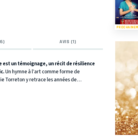
PROCHAINE
6)
AVIS (1)
 est un témoignage, un récit de résilience
ic.
Un hymne à l’art comme forme de
ie Torreton y retrace les années de
 transférée en janvier 43 à Auschwitz, et nous
 à fleur de vie et de mort.
es survécu ? Cette question est au cœur de ce
uschwitz et après.
rnes, elles ont réussi à faire jaillir des lueurs
 Il y a, dans leur amitié, une tendresse
.