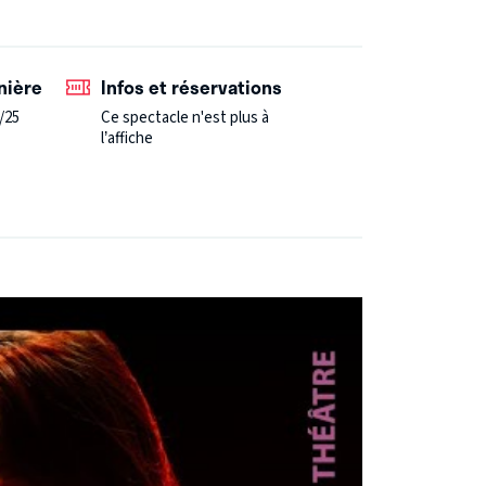
tte Delbo pensait que si elle arrivait au bout
 57 poèmes et a appris le Misanthrope par cœur
nière
Infos et réservations
/25
Ce spectacle n'est plus à
l’affiche