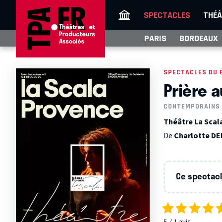
SPECTACLES
THÉÂ
PARIS
BORDEAUX
SPECTACLES DU 
Prière a
CONTEMPORAINS
Théâtre La Scal
De
Charlotte D
Ce spectacle
5
1
avis