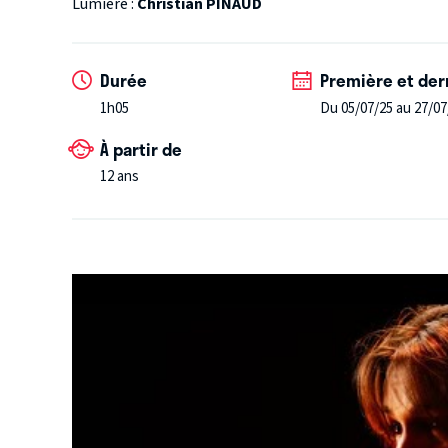
Lumière :
Christian PINAUD
Femme de théâtre, assistante de Louis Jouvet, Charlo
de sa mémoire, elle mourrait. Elle s’est souvenue de
pour se le réciter, en entier, à l’appel du matin.
Durée
Première et der
1h05
Du 05/07/25 au 27/07
À partir de
12 ans