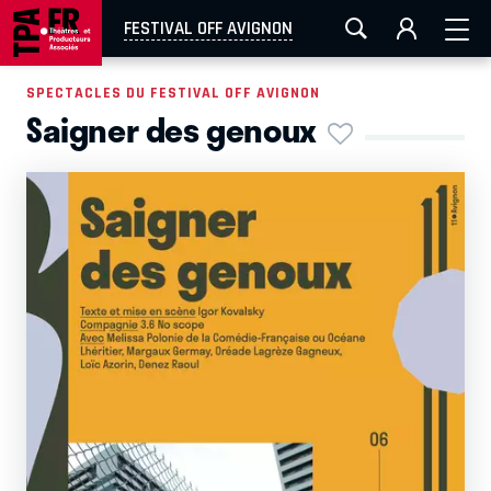
AIX-MARSEILLE
AURAY
CAEN
LA ROCHELLE
FESTIVAL OFF AVIGNON
ROUEN
TOULOUSE
FESTIVAL OFF AVIGNON
SPECTACLES DU FESTIVAL OFF AVIGNON
Saigner des genoux
EN TOURNÉE