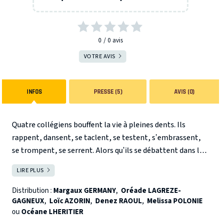
0
0
avis
VOTRE AVIS
INFOS
PRESSE (5)
AVIS (0)
Quatre collégiens bouffent la vie à pleines dents. Ils
rappent, dansent, se taclent, se testent, s’embrassent,
se trompent, se serrent. Alors qu’ils se débattent dans le
joyeux merdier de l’adolescence, leur prof de maths, elle,
LIRE PLUS
FERMER
décide d’abandonner la vie.
Saigner des genoux révèle la
dualité de l’expérience scolaire : à la fois lieu de violence et
Distribution :
Margaux GERMANY
,
Oréade LAGREZE-
GAGNEUX
,
Loïc AZORIN
,
Denez RAOUL
,
Melissa POLONIE
d’oppression, mais aussi espace de rires incontrôlables, de
ou
Océane LHERITIER
relations sincères, d’amour et d’espoir.