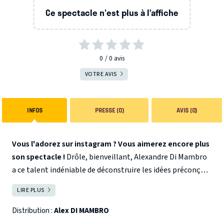
Ce spectacle n'est plus à l’affiche
0
0
avis
VOTRE AVIS
INFOS
PRESSE (0)
AVIS (0)
Vous l'adorez sur instagram ? Vous aimerez encore plus
son spectacle !
Drôle, bienveillant, Alexandre Di Mambro
a ce talent indéniable de déconstruire les idées préconçues
une à une ! A découvrir vite vite !
Le sujet : Le citron à petite dose, rajoute du goût aux
LIRE PLUS
FERMER
choses, mais trop de citron et ça devient acide.
Et dans la vie j’aime les choses au point que ça devienne
Distribution :
Alex DI MAMBRO
trop acide.