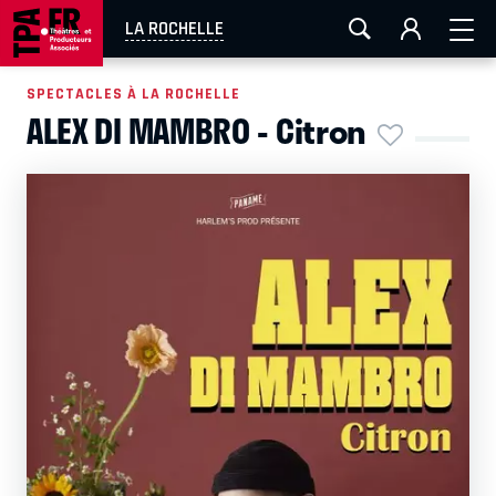
AIX-MARSEILLE
AURAY
CAEN
LA ROCHELLE
LA ROCHELLE
ROUEN
TOULOUSE
FESTIVAL OFF AVIGNON
SPECTACLES À LA ROCHELLE
ALEX DI MAMBRO - Citron
EN TOURNÉE