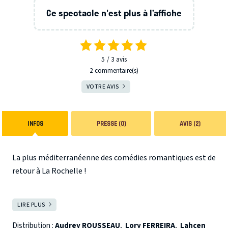
Ce spectacle n'est plus à l’affiche
5
3
avis
2 commentaire(s)
VOTRE AVIS
INFOS
PRESSE (0)
AVIS (2)
La plus méditerranéenne des comédies romantiques est de
retour à La Rochelle !
Carlo est décidé : il va annoncer à son meilleur ami Farid
LIRE PLUS
FERMER
qu'il est en couple avec sa sœur Aicha depuis 2 ans et qu'ils
veulent se marier. L'arrivée surprise de la flamboyante
Distribution :
Audrey ROUSSEAU
,
Lory FERREIRA
,
Lahcen