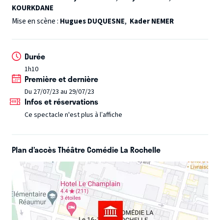
KOURKDANE
Rachel va pimenter le tout... Cette comédie al dente
à la sauce algérienne est un hymne à l'amour et à la mixité.
Mise en scène :
Hugues DUQUESNE
,
Kader NEMER
Durée
1h10
Première et dernière
Du 27/07/23 au 29/07/23
Infos et réservations
Ce spectacle n'est plus à l’affiche
Plan d’accès Théâtre Comédie La Rochelle