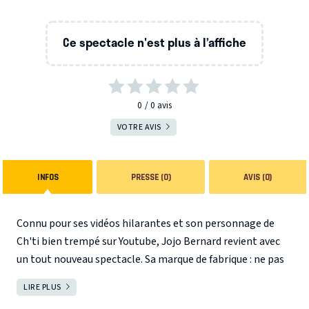
Ce spectacle n'est plus à l’affiche
0
0
avis
VOTRE AVIS
INFOS
PRESSE (0)
AVIS (0)
Connu pour ses vidéos hilarantes et son personnage de
Ch'ti bien trempé sur Youtube, Jojo Bernard revient avec
un tout nouveau spectacle. Sa marque de fabrique : ne pas
se prendre au sérieux, pour notre plus grand plaisir !
Jojo Bernard revient sur scène dans un nouveau one-man
LIRE PLUS
FERMER
sur le thème du voyage. C’est avec son anglais