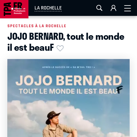
AIX-MARSEILLE
AURAY
CAEN
LA ROCHELLE
LA ROCHELLE
ROUEN
TOULOUSE
FESTIVAL OFF AVIGNON
SPECTACLES À LA ROCHELLE
JOJO BERNARD, tout le monde
EN TOURNÉE
il est beauF