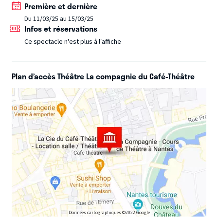
Première et dernière
également en hélicoptère avec son intrépide aventurier
Du 11/03/25 au 15/03/25
dans un sketch interactif : Vous êtes les éléments, il est le
Infos et réservations
Surviveur.
Et pour terminer, car toutes les bonnes choses
Ce spectacle n'est plus à l’affiche
ont une fin, vous partirez en voyage dans le monde
mystique de Vanessa Voyance. Des histoires, des pubs, de
l’action et parfois un cracheur de feu et son tigre du
Plan d’accès Théâtre La compagnie du Café-Théâtre
Bengale : Charles-Henry Magazine.
Prix de la mise en scène et prix coup de coeur du festival « Le
Souffleur d’Arundel 2023.
Données cartographiques ©2022 Google