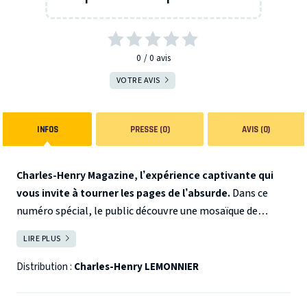
0
0
avis
VOTRE AVIS
INFOS
PRESSE (0)
AVIS (0)
Charles-Henry Magazine, l’expérience captivante qui
vous invite à tourner les pages de l’absurde.
Dans ce
numéro spécial, le public découvre une mosaïque de
personnages fascinants. Découvrez Bruno Olivier dans le
LIRE PLUS
FERMER
portrait de la semaine, Tim Rusty coach en réussite,
Thierry Stand-up, les céréales Chococroops nouvelle
Distribution :
Charles-Henry LEMONNIER
recette avec encore plus de saloperies à l’intérieur et
votre jeu grandeur nature.
Charles-henry vous embarque