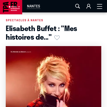
AIX-MARSEILLE
AURAY
CAEN
LA ROCHELLE
NANTES
ROUEN
TOULOUSE
FESTIVAL OFF AVIGNON
SPECTACLES À NANTES
Elisabeth Buffet : "Mes
EN TOURNÉE
histoires de..."