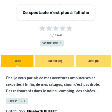
Ce spectacle n'est plus à l’affiche
0
0
avis
VOTRE AVIS
INFOS
PRESSE (0)
AVIS (0)
Et si je vous parlais de mes aventures amoureuses et
sexuelles ? Enfin, de mes ratages, sinon c’est pas drôle.
Des restaurants dans le noir au camping, des soirées
échangistes aux nostalgiques du 3ième Reich, en passant
LIRE PLUS
FERMER
par des expériences surréalistes, retour sur mes échecs
sentimentaux. Pour qu’on en rie !
Mise en scène : Nicolas
Distribution :
Elisabeth BUFFET