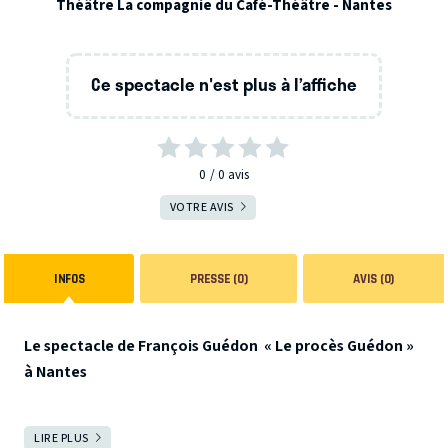
Théâtre La compagnie du Café-Théâtre - Nantes
Ce spectacle n'est plus à l’affiche
0
0
avis
VOTRE AVIS
INFOS
PRESSE (0)
AVIS (0)
Le spectacle de François Guédon « Le procès Guédon »
à Nantes
Affaire Guédon : le procès vire au spectacle
LIRE PLUS
FERMER