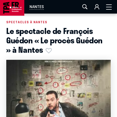
AIX-MARSEILLE
AURAY
CAEN
LA ROCHELLE
NANTES
ROUEN
TOULOUSE
FESTIVAL OFF AVIGNON
SPECTACLES À NANTES
Le spectacle de François
EN TOURNÉE
Guédon « Le procès Guédon
» à Nantes