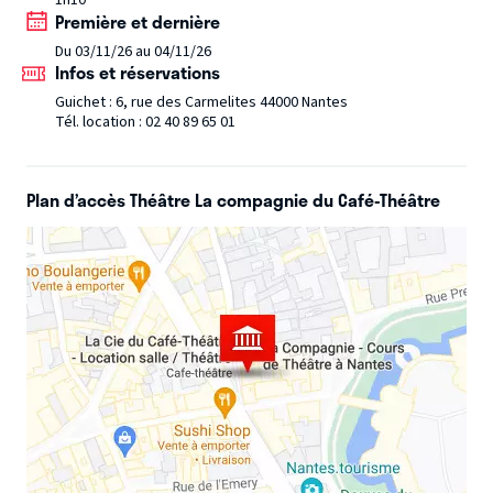
1h10
l’Impatient vous embarque dans la vie d’un jeune
Première et dernière
comédien passionné de Paris à Avignon, de la France à
Du 03/11/26 au 04/11/26
l’Asie, en passant par l’Australie…
Infos et réservations
____________________________
Marc Tourneboeuf Nantes
Guichet : 6, rue des Carmelites 44000 Nantes
Tél. location : 02 40 89 65 01
Plan d’accès Théâtre La compagnie du Café-Théâtre