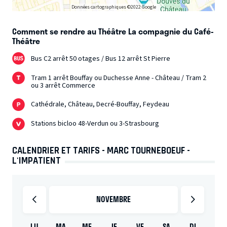
Données cartographiques ©2022 Google
Comment se rendre au Théâtre La compagnie du Café-
Théâtre
Bus C2 arrêt 50 otages / Bus 12 arrêt St Pierre
Tram 1 arrêt Bouffay ou Duchesse Anne - Château / Tram 2
ou 3 arrêt Commerce
Cathédrale, Château, Decré-Bouffay, Feydeau
Stations bicloo 48-Verdun ou 3-Strasbourg
CALENDRIER ET TARIFS - MARC TOURNEBOEUF -
L'IMPATIENT
NOVEMBRE
LU
MA
ME
JE
VE
SA
DI