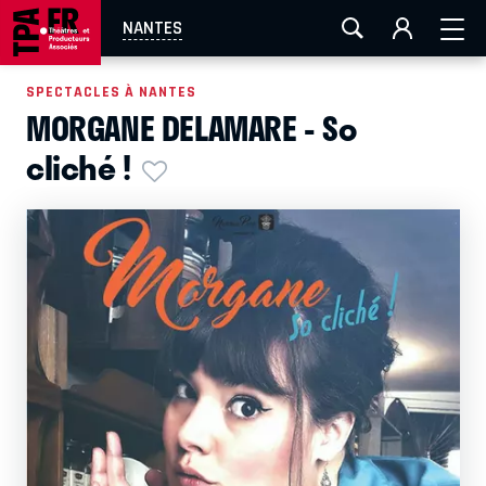
AIX-MARSEILLE
AURAY
CAEN
LA ROCHELLE
NANTES
ROUEN
TOULOUSE
FESTIVAL OFF AVIGNON
SPECTACLES À NANTES
MORGANE DELAMARE - So
EN TOURNÉE
cliché !