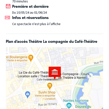
70 minutes
aussi loufoques les uns que les autres, Morgane nous
Première et dernière
transporte au gré de sa bonne humeur. Les banalités et la
Du 10/05/24 au 01/06/24
morosité n’ont pas de place pour elle. Seule la douceur des
Infos et réservations
éclats de rire compte.
Ce spectacle n'est plus à l’affiche
Plan d’accès Théâtre La compagnie du Café-Théâtre