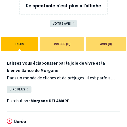
Ce spectacle n'est plus à l’affiche
VOTRE AVIS
INFOS
PRESSE (0)
AVIS (0)
Laissez vous éclabousser par la joie de vivre et la
bienveillance de Morgane.
Dans un monde de clichés et de préjugés, il est parfois
difficile d’avancer sans se blesser. Morgane propose de
LIRE PLUS
FERMER
décortiquer ces ”à priori” qui nous heurtent et nous
choquent. Dans son premier spectacle, elle nous prouve
Distribution :
Morgane DELAMARE
qu’il suffit juste d’en rire parce que finalement les mots
sont juste ce qu’on en fait.
À travers son univers
Durée
fantasmagorique où l’on croise des personnages tous