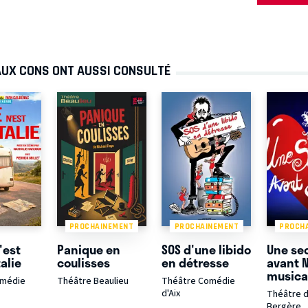
AUX CONS ONT AUSSI CONSULTÉ
PROCHAINEMENT
PROCHAINEMENT
PROCH
'est
Panique en
SOS d'une libido
Une se
alie
coulisses
en détresse
avant N
musica
omédie
Théâtre Beaulieu
Théâtre Comédie
d'Aix
Théâtre d
Bergère