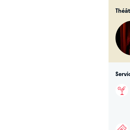
Théât
Servi