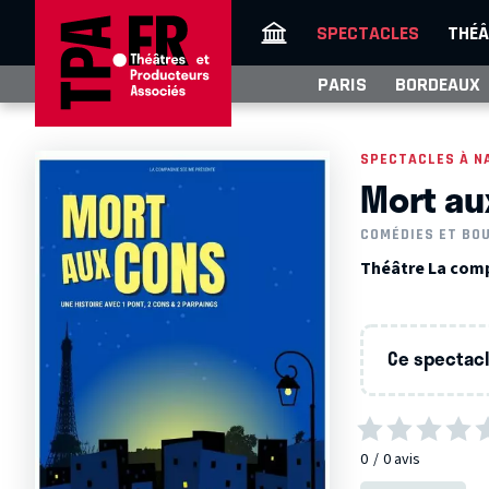
SPECTACLES
THÉÂ
PARIS
BORDEAUX
SPECTACLES À N
Mort au
COMÉDIES ET BO
Théâtre La comp
Ce spectacle
0
0
avis