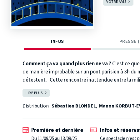
VOTRE AVIS
INFOS
PRESSE (
Comment ça va quand plus rien ne va ?
C’est ce que
de manière improbable sur un pont parisien à 3h du ma
détestent.
Cette rencontre inattendue entre la mili
règlement de compte. Pourtant, une chose va peut-être
LIRE PLUS
FERMER
pont ?
Distribution :
Sébastien BLONDEL
,
Manon KORBUT-E
Première et dernière
Infos et réserva
Du 11/09/25 au 13/09/25
Ce spectacle n'est p