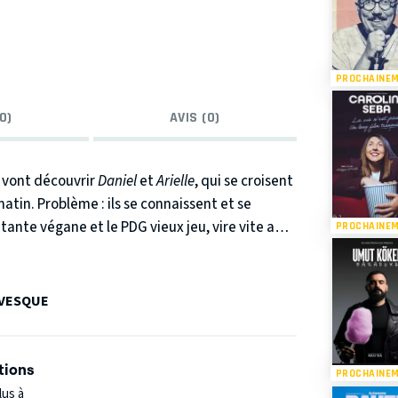
PROCHAINE
0)
AVIS (0)
 vont découvrir
Daniel
et
Arielle
, qui se croisent
tin. Problème : ils se connaissent et se
tante végane et le PDG vieux jeu, vire vite au
PROCHAINE
 les réunir : que sont-ils venus faire sur ce
VESQUE
tions
PROCHAINE
lus à