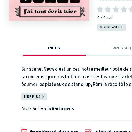
0
0
avis
VOTRE AVIS
INFOS
PRESSE (
Sur scène,
Rémi
c’est un peu notre meilleur pote de s
raconter et qui nous fait rire avec des histoires farfe
écumer les plateaux de stand-up, Rémi a récolté le do
quotidien. De son enfance dans le Sud-Ouest à sa vi
LIRE PLUS
FERMER
cerveau bouillonnant où on ne s’ennuie jamais.
Toujo
séduit aussi bien les férus de stand-up pur que les
Distribution :
Rémi BOYES
Première et dernière
Infos et réserva