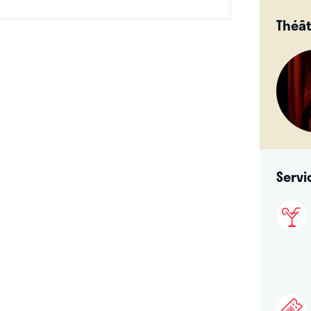
Théât
Servi