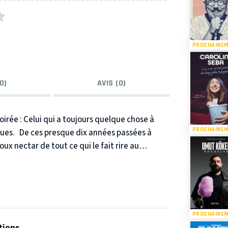
PROCHAINE
0)
AVIS (0)
oirée : Celui qui a toujours quelque chose à
PROCHAINE
lues.
De ces presque dix années passées à
ux nectar de tout ce qui le fait rire au
sion du paradis, il nous emmène dans son
urs bienveillant, jamais agressif, son style
 amateurs de bons moments d’humour simple.
PROCHAINE
tions