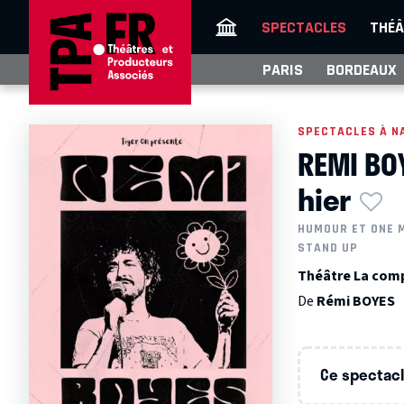
SPECTACLES
THÉÂ
PARIS
BORDEAUX
SPECTACLES À N
REMI BOY
hier
HUMOUR ET ONE 
STAND UP
Théâtre La comp
De
Rémi BOYES
Ce spectacle