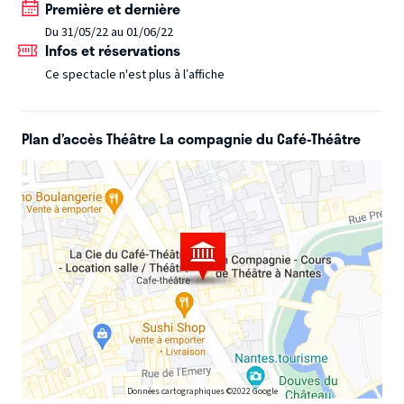
Première et dernière
avant ? ». Vous partirez à la montagne avec sa truculente
Du 31/05/22 au 01/06/22
soeur et son célèbre beau-frère Bernard pour un séjour
Infos et réservations
plus que mouvementé et vous découvrirez, entre autre,
Ce spectacle n'est plus à l’affiche
comment garder son calme dans les embouteillages.
Dans cet épisode 5, SELLIG renoue également avec les
Plan d’accès Théâtre La compagnie du Café-Théâtre
personnages, vous ferez la connaissance dʼun comédien
haut en couleur qui trouve le monde qui lʼentoure
extravagant.
Il est inutile dʼavoir vu les épisodes précédents de SELLIG
pour venir rire en famille ou entre amis avec son spectacle
: « EPISODE 5 ».
Données cartographiques ©2022 Google