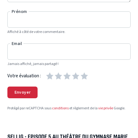
Prénom
Affiché à côté de votre commentaire.
Email
Jamais affiché, jamais partagé !
Votre évaluation :
Envoyer
Protégé par reCAPTCHA sous
conditions
et règlement de la
vie privée
Google.
SELLIG - EPISODE 5 AU THÉÂTRE DU GYMNASE MARIE