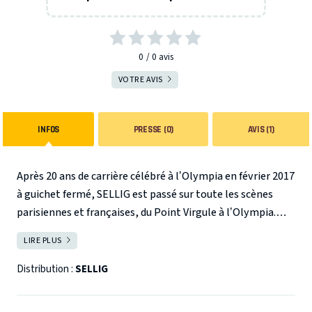
0
0
avis
VOTRE AVIS
INFOS
PRESSE (0)
AVIS (1)
Après 20 ans de carrière célébré à lʼOlympia en février 2017
à guichet fermé, SELLIG est passé sur toute les scènes
parisiennes et françaises, du Point Virgule à lʼOlympia.
Avec ce 5ème spectacle aussi délirant que familiale,
LIRE PLUS
FERMER
SELLIG nous entraîne dans lʼexploration de notre
quotidien riche de situations à la fois agaçantes et drôles.
Distribution :
SELLIG
Il compare le passé au présent : « était-ce vraiment mieux