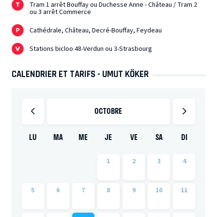
Tram 1 arrêt Bouffay ou Duchesse Anne - Château / Tram 2
ou 3 arrêt Commerce
Cathédrale, Château, Decré-Bouffay, Feydeau
Stations bicloo 48-Verdun ou 3-Strasbourg
CALENDRIER ET TARIFS - UMUT KÖKER
OCTOBRE
LU
MA
ME
JE
VE
SA
DI
1
2
3
4
5
6
7
8
9
10
11