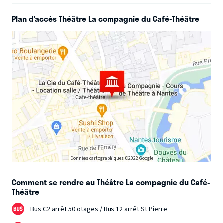
un building de la Défense, son
Plan d’accès Théâtre La compagnie du Café-Théâtre
célibat ou le racisme ambiant, « Paradoxe » son premier
spectacle milite pour le besoin de
dépasser les apparences. Finesse désarmante, naturel
comique indéniable, Umut Köker est
la révélation incontournable de cette rentrée.
Données cartographiques ©2022 Google
Comment se rendre au Théâtre La compagnie du Café-
Théâtre
Bus C2 arrêt 50 otages / Bus 12 arrêt St Pierre