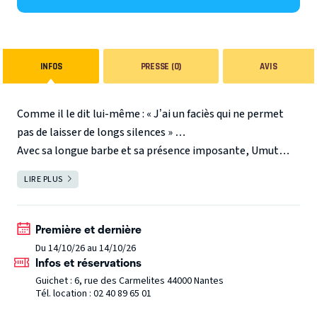
INFOS
PRESSE (0)
AVIS
Comme il le dit lui-même : « J’ai un faciès qui ne permet
pas de laisser de longs silences » …
Avec sa longue barbe et sa présence imposante, Umut
Köker détonne dans le paysage du
LIRE PLUS
FERMER
stand-up. Mais ne vous fiez pas à sa « tête de Turc », car le
trentenaire n’est pas à un
« Paradoxe » près.
Avec sa plume acérée et son regard
Première et dernière
aussi doux, sensible et tendre qu’il
Du 14/10/26 au 14/10/26
Infos et réservations
n’est lucide sur le monde, il nous livre un show à la fois
hilarant et poignant.
Savant mélange entre confidences
Guichet : 6, rue des Carmelites 44000 Nantes
Tél. location : 02 40 89 65 01
personnelles sur ses origines turques et kurdes, son
enfance dans une tour de banlieue jusqu’à son arrivée dans