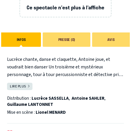
Ce spectacle n'est plus à l’affiche
INFOS
PRESSE (0)
AVIS
Lucrèce chante, danse et claquette, Antoine joue, et
voudrait bien danser Un troisième et mystérieux
personnage, tour à tour percussionniste et détective privé.
Les aléas du couple, l’amour et le quotidien, les relations
LIRE PLUS
FERMER
entre ces êtres si différents que sont les filles et les
garçons : des préoccupations hautement estimables. --- «
Distribution :
Lucrèce SASSELLA
,
Antoine SAHLER
,
Guillaume LANTONNET
Ce serait criminel de laisser le public dans l’ignorance de
leurs chansons. » - François Morel
Mise en scène :
Lionel MENARD