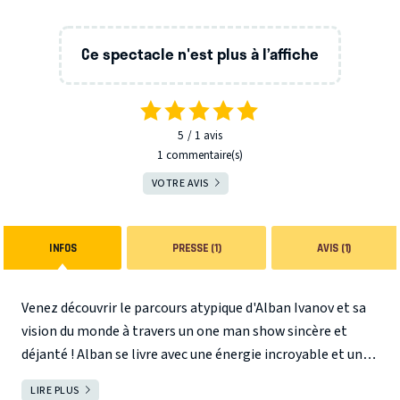
Ce spectacle n'est plus à l’affiche
5
1
avis
1 commentaire(s)
VOTRE AVIS
INFOS
PRESSE (1)
AVIS (1)
Venez découvrir le parcours atypique d'Alban Ivanov et sa
vision du monde à travers un one man show sincère et
déjanté ! Alban se livre avec une énergie incroyable et un
franc-parler propre à lui. Il nous invite à nous détendre et à
LIRE PLUS
FERMER