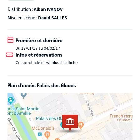
rire des difficultés de notre quotidien, et ça fait beaucoup
de bien. Timide s'abstenir ! Vous faites partie du spectacle,
Distribution :
Alban IVANOV
Alban n'hésitera pas à vous prendre à partie et à
Mise en scène :
David SALLES
improviser pour votre plus grand plaisir. C'est un élément
perturbateur dans toute sa splendeur, génie fainéant, pas
Première et dernière
très obéissant, mais tellement drôle et attachant...
Du 17/01/17 au 04/02/17
Spectacle déconseillé aux moins de 12 ans
Infos et réservations
Ce spectacle n'est plus à l’affiche
Plan d’accès Palais des Glaces