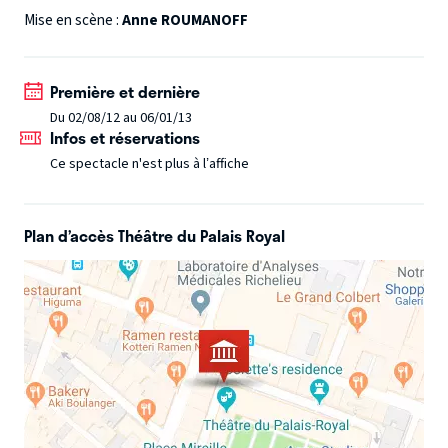
époque. Pourtant, on ressort de son spectacle le cœur
Mise en scène :
Anne ROUMANOFF
léger car elle parvient, avec finesse et humanité, à nous
faire sourire de tout ce qui nous angoisse.
Première et dernière
Du 02/08/12 au 06/01/13
Infos et réservations
Ce spectacle n'est plus à l’affiche
Plan d’accès Théâtre du Palais Royal