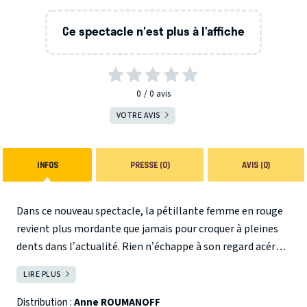
Ce spectacle n'est plus à l’affiche
0
0
avis
VOTRE AVIS
INFOS
PRESSE (0)
AVIS (0)
Dans ce nouveau spectacle, la pétillante femme en rouge
revient plus mordante que jamais pour croquer à pleines
dents dans l’actualité. Rien n’échappe à son regard acéré :
la crise de la dette, les stagiaires, la quête du bonheur, les
LIRE PLUS
FERMER
Smartphones, les diktats alimentaires ... Elle sait raconter
mieux que personne l’égoïsme et la superficialité de notre
Distribution :
Anne ROUMANOFF