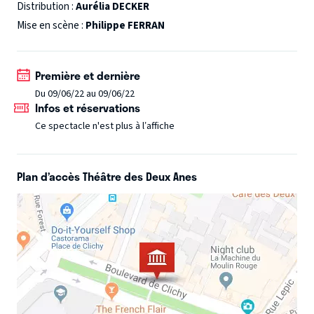
d’avoir une petite fille. Le monde a changé, les femmes
Distribution :
Aurélia DECKER
ont changé, Aurélia aussi a changé... Et le spectacle ?
Mise en scène :
Philippe FERRAN
Un show irrévérencieux et original qui allie stand-up,
Première et dernière
sketches et visuel ! Un humour à mi-chemin entre
Du 09/06/22 au 09/06/22
Jacqueline Maillan et Marlène Schiappa !
Infos et réservations
Le seul vaccin efficace contre la morosité !
Ce spectacle n'est plus à l’affiche
Plan d’accès Théâtre des Deux Anes