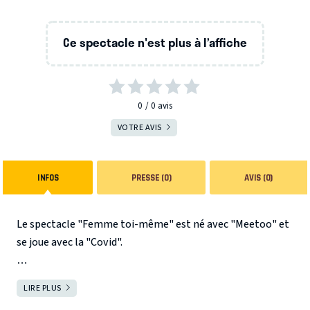
Ce spectacle n'est plus à l’affiche
0
0
avis
VOTRE AVIS
INFOS
PRESSE (0)
AVIS (0)
Le spectacle "Femme toi-même" est né avec "Meetoo" et
se joue avec la "Covid".
Il a été cinq fois répété, annulé, reporté, re-répété.
LIRE PLUS
FERMER
Aurélia a trouvé le temps de déménager, de se marier et