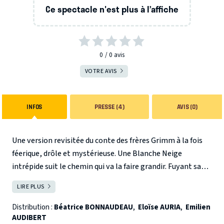
Ce spectacle n'est plus à l’affiche
0
0
avis
VOTRE AVIS
INFOS
PRESSE (4)
AVIS (0)
Une version revisitée du conte des frères Grimm à la fois
féerique, drôle et mystérieuse.
Une Blanche Neige
intrépide suit le chemin qui va la faire grandir. Fuyant sa
belle mère cruelle, elle traverse le Bois des Sortilèges.
LIRE PLUS
FERMER
Elle y découvre un monde féerique où elle va vivre des
aventures extraordinaires. Parviendra-t-elle à triompher
Distribution :
Béatrice BONNAUDEAU
,
Eloïse AURIA
,
Emilien
AUDIBERT
de ses peurs, à choisir sa destinée et à rencontrer l'amour