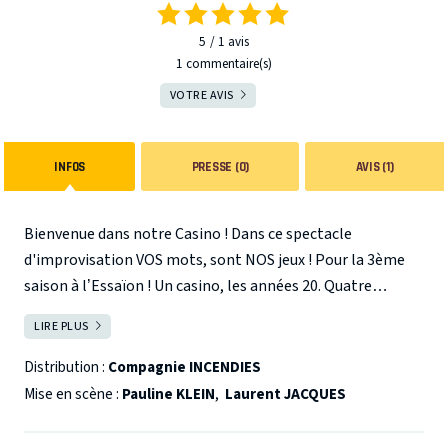
5
1
avis
1 commentaire(s)
VOTRE AVIS
INFOS
PRESSE (0)
AVIS (1)
Bienvenue dans notre Casino ! Dans ce spectacle
d'improvisation VOS mots, sont NOS jeux ! Pour la 3ème
saison à l’Essaïon ! Un casino, les années 20. Quatre
personnages hauts en couleur vous jouent des histoires
LIRE PLUS
FERMER
improvisées, mises en scène par le Hasard... et vos coups de
dés ! Dans un univers de luxe, de danger et de spectacle,
Distribution :
Compagnie INCENDIES
FAITES LEURS JEUX, RIEN NE VA PLUS !
Mise en scène :
Pauline KLEIN
,
Laurent JACQUES