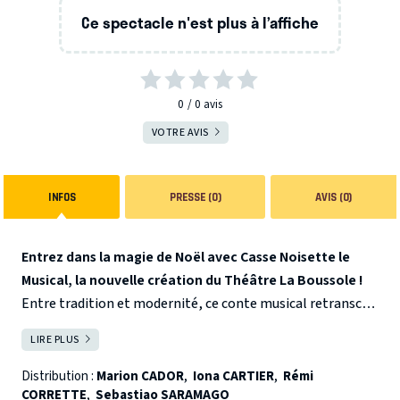
Ce spectacle n'est plus à l’affiche
0
0
avis
VOTRE AVIS
INFOS
PRESSE (0)
AVIS (0)
Entrez dans la magie de Noël avec Casse Noisette le
Musical, la nouvelle création du Théâtre La Boussole !
Entre tradition et modernité, ce conte musical retranscrit
l'histoire du ballet mythique et ses mélodies
LIRE PLUS
FERMER
merveilleuses , revisitées et chantées afin qu'elles soient
compréhensibles par tous.
Le soir de Noël,
Clara
reçoit
Distribution :
Marion CADOR
,
Iona CARTIER
,
Rémi
CORRETTE
,
Sebastiao SARAMAGO
en cadeau de la part de son oncle le magicien
Drosselmeyer