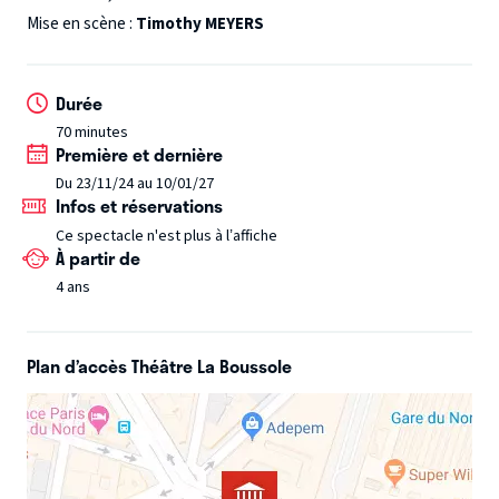
un mystérieux Casse Noisette. Le rêve peut alors
Mise en scène :
Timothy MEYERS
commencer !
Dans un monde enchanteur,
Clara
partira à
la rencontre de personnages fantastiques comme le Roi
Durée
des Souris, la Fée Dragée et son Royaume de friandises, le
70 minutes
Roi Bonbon ou la Mère Meringue...
Un moment
Première et dernière
inoubliable et féérique à partager en famille!
Du 23/11/24 au 10/01/27
Infos et réservations
Ce spectacle n'est plus à l’affiche
À partir de
4 ans
Plan d’accès Théâtre La Boussole