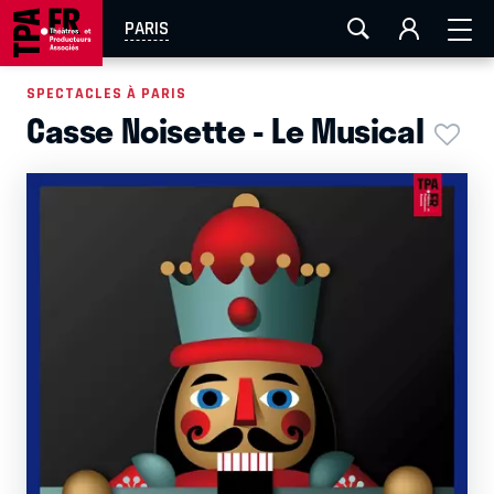
AIX-MARSEILLE
AURAY
CAEN
LA ROCHELLE
PARIS
ROUEN
TOULOUSE
FESTIVAL OFF AVIGNON
SPECTACLES À PARIS
Casse Noisette - Le Musical
EN TOURNÉE